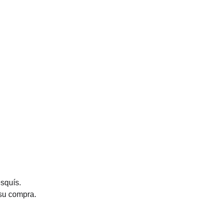
squís.
 su compra.