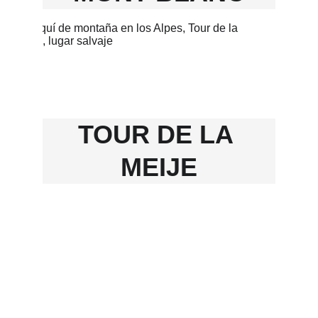
TOUR DE LA 
MEIJE
Contacto
marina.grandecourseguias@gmail.com
+34653678669 / +33768839973