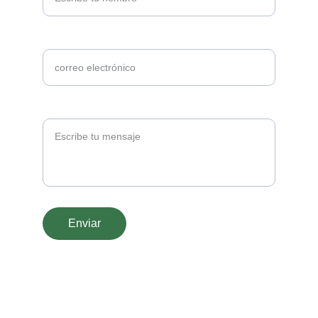
Correo electrónico*
Solicita información*
Enviar
Ofrecemos actividades a medida siempre 
manteniendo el sello de calidad que nos 
define. Cuéntanos que quieres hacer y 
nosotros te lo preparamos con la mayor 