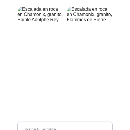
Contacto
marina.grandecourseguias@gmail.com
+34653678669 / +33768839973
Nombre completo