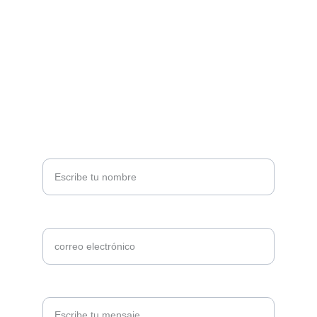
Contacto
marina.grandecourseguias@gmail.com
+34653678669 / +33768839973
Nombre completo
Correo electrónico*
Solicita información*