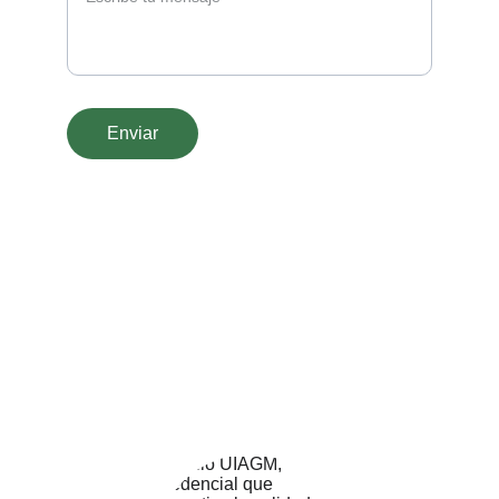
Enviar
Ofrecemos actividades a medida siempre 
manteniendo el sello de calidad que nos 
define. Cuéntanos que quieres hacer y 
nosotros te lo preparamos con la mayor 
rapidez.
Copyright © GRANDE COURSE -Todos los 
derechos reservados. © 2025. All rights 
reserved.