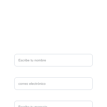
Contacto
marina.grandecourseguias@gmail.com
+34653678669 / +33768839973
Nombre completo
Correo electrónico*
Solicita información*