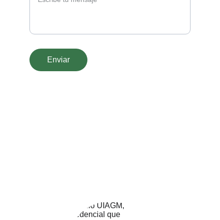
Enviar
Ofrecemos actividades a medida siempre 
manteniendo el sello de calidad que nos 
define. Cuéntanos que quieres hacer y 
nosotros te lo preparamos con la mayor 
rapidez.
Copyright © GRANDE COURSE -Todos los 
derechos reservados. © 2025. All rights 
reserved.